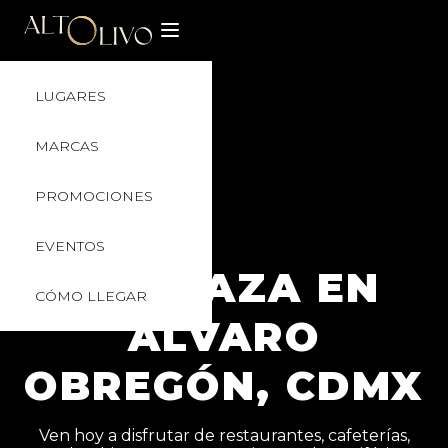
LUGARES
MARCAS
PROMOCIONES
EVENTOS
TU PLAZA EN
CÓMO LLEGAR
ÁLVARO
OBREGÓN, CDMX
Ven hoy a disfrutar de restaurantes, cafeterías,